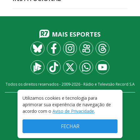
MAIS ESPORTES
Todos os direitos reservados - 2009-
2026
- Rádio e Televisão Record S.A
Utilizamos cookies e tecnologia para
CARREIRA
FALE CONOSCO
PRIVACIDADE
aprimorar sua experiência de navegação de
TERMOS E CONDIÇÕES DE USO
acordo com o
Aviso de Privacidade
.
FECHAR