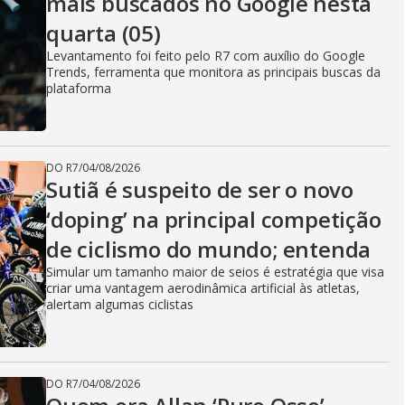
mais buscados no Google nesta
quarta (05)
Levantamento foi feito pelo R7 com auxílio do Google
Trends, ferramenta que monitora as principais buscas da
plataforma
DO R7
/
04/08/2026
Sutiã é suspeito de ser o novo
‘doping’ na principal competição
de ciclismo do mundo; entenda
Simular um tamanho maior de seios é estratégia que visa
criar uma vantagem aerodinâmica artificial às atletas,
alertam algumas ciclistas
DO R7
/
04/08/2026