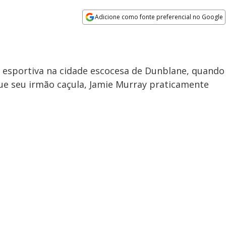
Adicione como fonte preferencial no Google
Opens in new window
a esportiva na cidade escocesa de Dunblane, quando
e seu irmão caçula, Jamie Murray praticamente
.