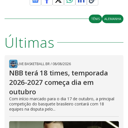
a
o
d
s
o
s
y
TÊNIS
ALEMANHA
M
V
u
d
Últimas
o
i
LIVE BASKETBALL BR
/
08/08/2026
d
NBB terá 18 times, temporada
2026-2027 começa dia em
e
outubro
Com início marcado para o dia 17 de outubro, a principal
o
competição do basquete brasileiro contará com 18
equipes na disputa pelo...