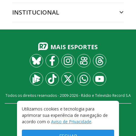
INSTITUCIONAL
MAIS ESPORTES
Todos os direitos reservados - 2009-
2026
- Rádio e Televisão Record S.A
Utilizamos cookies e tecnologia para
CARREIRA
FALE CONOSCO
PRIVACIDADE
aprimorar sua experiência de navegação de
TERMOS E CONDIÇÕES DE USO
acordo com o
Aviso de Privacidade
.