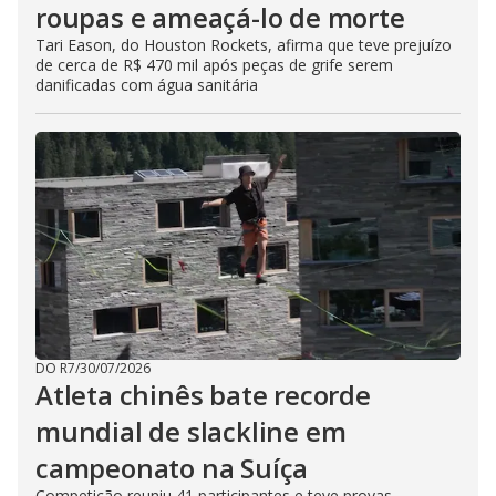
roupas e ameaçá-lo de morte
Tari Eason, do Houston Rockets, afirma que teve prejuízo
de cerca de R$ 470 mil após peças de grife serem
danificadas com água sanitária
DO R7
/
30/07/2026
Atleta chinês bate recorde
mundial de slackline em
campeonato na Suíça
Competição reuniu 41 participantes e teve provas