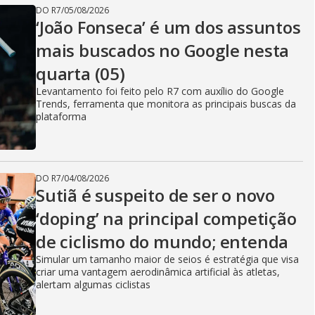
DO R7
/
05/08/2026
‘João Fonseca’ é um dos assuntos
mais buscados no Google nesta
quarta (05)
Levantamento foi feito pelo R7 com auxílio do Google
Trends, ferramenta que monitora as principais buscas da
plataforma
DO R7
/
04/08/2026
Sutiã é suspeito de ser o novo
‘doping’ na principal competição
de ciclismo do mundo; entenda
Simular um tamanho maior de seios é estratégia que visa
criar uma vantagem aerodinâmica artificial às atletas,
alertam algumas ciclistas