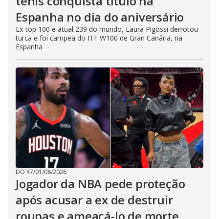
tênis conquista título na
Espanha no dia do aniversário
Ex-top 100 e atual 239 do mundo, Laura Pigossi derrotou
turca e foi campeã do ITF W100 de Gran Canária, na
Espanha
DO R7
/
01/08/2026
Jogador da NBA pede proteção
após acusar a ex de destruir
roupas e ameaçá-lo de morte