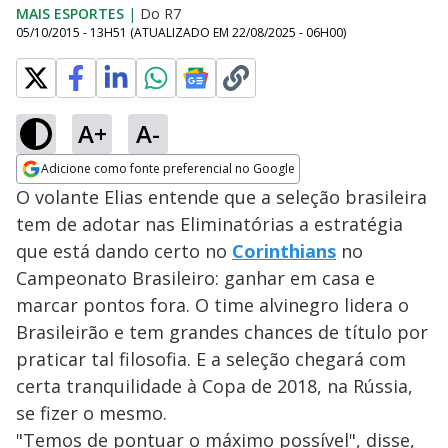
MAIS ESPORTES
|
Do R7
05/10/2015 - 13H51
(ATUALIZADO EM
22/08/2025 - 06H00
)
A+
A-
Adicione como fonte preferencial no Google
Opens in new window
O volante Elias entende que a seleção brasileira
tem de adotar nas Eliminatórias a estratégia
que está dando certo no
Corinthians
no
Campeonato Brasileiro: ganhar em casa e
marcar pontos fora. O time alvinegro lidera o
Brasileirão e tem grandes chances de título por
praticar tal filosofia. E a seleção chegará com
certa tranquilidade à Copa de 2018, na Rússia,
se fizer o mesmo.
"Temos de pontuar o máximo possível", disse,