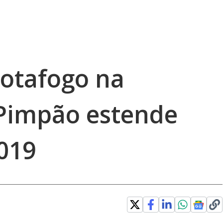
otafogo na
 Pimpão estende
2019