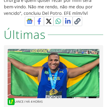
cirurgia e quem quiser rezar por mim será
bem-vindo. Não me rendo, não me dou por
vencido", concluiu Del Potro. EFE mlm/lvl
Últimas
LANCE
/
HÁ 4 HORAS