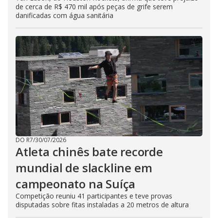
de cerca de R$ 470 mil após peças de grife serem
danificadas com água sanitária
DO R7
/
30/07/2026
Atleta chinês bate recorde
mundial de slackline em
campeonato na Suíça
Competição reuniu 41 participantes e teve provas
disputadas sobre fitas instaladas a 20 metros de altura