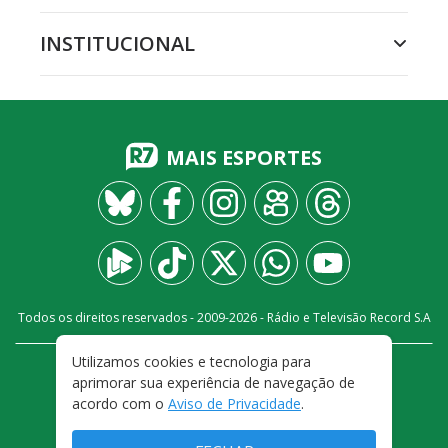
INSTITUCIONAL
MAIS ESPORTES
Todos os direitos reservados - 2009-
2026
- Rádio e Televisão Record S.A
Utilizamos cookies e tecnologia para
CARREIRA
FALE CONOSCO
PRIVACIDADE
aprimorar sua experiência de navegação de
TERMOS E CONDIÇÕES DE USO
acordo com o
Aviso de Privacidade
.