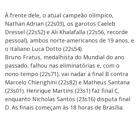
À frente dele, o atual campeão olímpico,
Nathan Adrian (22s03), os garotos Caeleb
Dressel (22s52) e Ali Khalafalla (22s56, recorde
pessoal), ambos norte-americanos de 19 anos, e
o italiano Luca Dotto (22s54).
Bruno Fratus, medalhista do Mundial do ano
passado, falhou nas eliminatórias e, com o
nono tempo (22s71), vai nadar a final B contra
Marcelo Chierighini (22s82) e Matheus Santana
(23s01). Henrique Martins (23s1) faz final C,
enquanto Nicholas Santos (23s16) disputa final
D. As finais começam às 18 horas de Brasília.