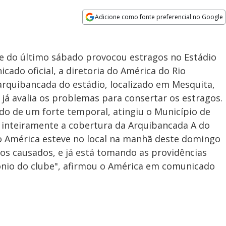
Adicione como fonte preferencial no Google
Opens in new window
ite do último sábado provocou estragos no Estádio
cado oficial, a diretoria do América do Rio
arquibancada do estádio, localizado em Mesquita,
 já avalia os problemas para consertar os estragos.
o de um forte temporal, atingiu o Município de
u inteiramente a cobertura da Arquibancada A do
 do América esteve no local na manhã deste domingo
agos causados, e já está tomando as providências
mônio do clube", afirmou o América em comunicado