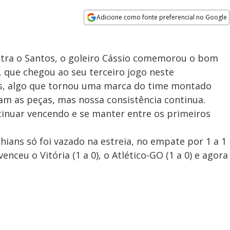
Adicione como fonte preferencial no Google
Opens in new window
contra o Santos, o goleiro Cássio comemorou o bom
 que chegou ao seu terceiro jogo neste
ls, algo que tornou uma marca do time montado
dam as peças, mas nossa consistência continua.
inuar vencendo e se manter entre os primeiros
hians só foi vazado na estreia, no empate por 1 a 1
nceu o Vitória (1 a 0), o Atlético-GO (1 a 0) e agora