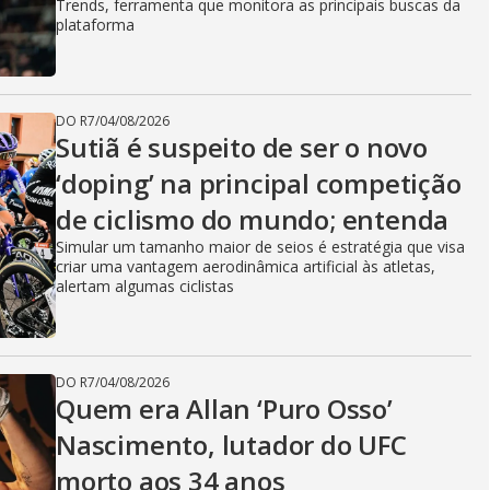
Trends, ferramenta que monitora as principais buscas da
plataforma
DO R7
/
04/08/2026
Sutiã é suspeito de ser o novo
‘doping’ na principal competição
de ciclismo do mundo; entenda
Simular um tamanho maior de seios é estratégia que visa
criar uma vantagem aerodinâmica artificial às atletas,
alertam algumas ciclistas
DO R7
/
04/08/2026
Quem era Allan ‘Puro Osso’
Nascimento, lutador do UFC
morto aos 34 anos