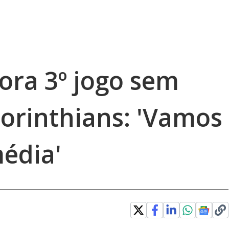
ra 3º jogo sem
Corinthians: 'Vamos
édia'