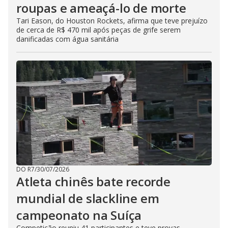
roupas e ameaçá-lo de morte
Tari Eason, do Houston Rockets, afirma que teve prejuízo
de cerca de R$ 470 mil após peças de grife serem
danificadas com água sanitária
DO R7
/
30/07/2026
Atleta chinês bate recorde
mundial de slackline em
campeonato na Suíça
Competição reuniu 41 participantes e teve provas