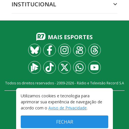
INSTITUCIONAL
MAIS ESPORTES
Todos os direitos reservados - 2009-
2026
- Rádio e Televisão Record S.A
Utilizamos cookies e tecnologia para
CARREIRA
FALE CONOSCO
PRIVACIDADE
aprimorar sua experiência de navegação de
TERMOS E CONDIÇÕES DE USO
acordo com o
Aviso de Privacidade
.
FECHAR