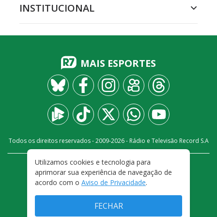
INSTITUCIONAL
MAIS ESPORTES
Todos os direitos reservados - 2009-
2026
- Rádio e Televisão Record S.A
Utilizamos cookies e tecnologia para
CARREIRA
FALE CONOSCO
PRIVACIDADE
aprimorar sua experiência de navegação de
TERMOS E CONDIÇÕES DE USO
acordo com o
Aviso de Privacidade
.
FECHAR