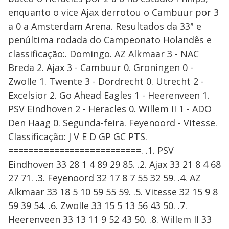
enquanto o vice Ajax derrotou o Cambuur por 3
a 0 a Amsterdam Arena. Resultados da 33ª e
penúltima rodada do Campeonato Holandês e
classificação:. Domingo. AZ Alkmaar 3 - NAC
Breda 2. Ajax 3 - Cambuur 0. Groningen 0 -
Zwolle 1. Twente 3 - Dordrecht 0. Utrecht 2 -
Excelsior 2. Go Ahead Eagles 1 - Heerenveen 1.
PSV Eindhoven 2 - Heracles 0. Willem II 1 - ADO
Den Haag 0. Segunda-feira. Feyenoord - Vitesse.
Classificação: J V E D GP GC PTS.
==========================. .1. PSV
Eindhoven 33 28 1 4 89 29 85. .2. Ajax 33 21 8 4 68
27 71. .3. Feyenoord 32 17 8 7 55 32 59. .4. AZ
Alkmaar 33 18 5 10 59 55 59. .5. Vitesse 32 15 9 8
59 39 54. .6. Zwolle 33 15 5 13 56 43 50. .7.
Heerenveen 33 13 11 9 52 43 50. .8. Willem II 33