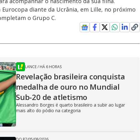
para acompanhar o nascimento da sua filha.
 Eurocopa diante da Ucrânia, em Lille, no próximo
completam o Grupo C.
LANCE
/
HÁ 6 HORAS
Revelação brasileira conquista
medalha de ouro no Mundial
Sub-20 de atletismo
Alessandro Borges é quarto brasileiro a subir ao lugar
mais alto do pódio na categoria
DO R7
/
05/08/2026