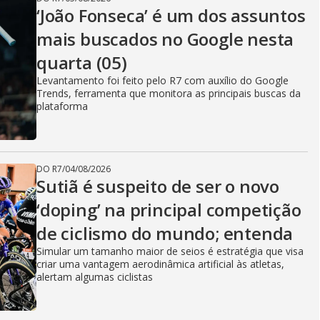
‘João Fonseca’ é um dos assuntos
mais buscados no Google nesta
quarta (05)
Levantamento foi feito pelo R7 com auxílio do Google
Trends, ferramenta que monitora as principais buscas da
plataforma
DO R7
/
04/08/2026
Sutiã é suspeito de ser o novo
‘doping’ na principal competição
de ciclismo do mundo; entenda
Simular um tamanho maior de seios é estratégia que visa
criar uma vantagem aerodinâmica artificial às atletas,
alertam algumas ciclistas