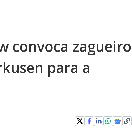
öw convoca zagueiro
rkusen para a