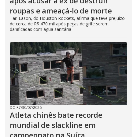
após acusar a ex de destruir
roupas e ameaçá-lo de morte
Tari Eason, do Houston Rockets, afirma que teve prejuízo
de cerca de R$ 470 mil após peças de grife serem
danificadas com água sanitária
DO R7
/
30/07/2026
Atleta chinês bate recorde
mundial de slackline em
campeonato na Suíça