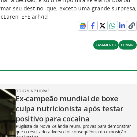
mar a decisão, e só o tempo dirá se ela foi boa ou
irmar seu destino, que, exceto uma grande surpresa,
Laren. EFE arh/id
CASAMENTO
FERRARI
DO R7
/
HÁ 7 HORAS
Ex-campeão mundial de boxe
culpa nutricionista após testar
positivo para cocaína
Pugilista da Nova Zelândia reuniu provas para demonstrar
que o resultado adverso foi consequência da exposição