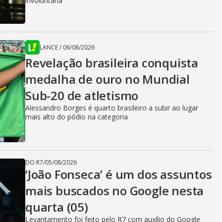
involuntária
LANCE
/
06/08/2026
Revelação brasileira conquista
medalha de ouro no Mundial
Sub-20 de atletismo
Alessandro Borges é quarto brasileiro a subir ao lugar
mais alto do pódio na categoria
DO R7
/
05/08/2026
‘João Fonseca’ é um dos assuntos
mais buscados no Google nesta
quarta (05)
Levantamento foi feito pelo R7 com auxílio do Google