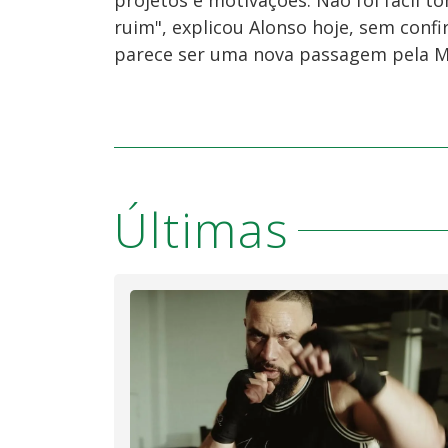
projetos e motivações. Não foi fácil to
ruim", explicou Alonso hoje, sem conf
parece ser uma nova passagem pela Mc
Últimas