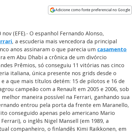
Adicione como fonte preferencial no Google
Opens in new window
20 nov (EFE).- O espanhol Fernando Alonso,
rrari
, a escuderia mais vencedora da principal
inco anos assinaram o que parecia um
casamento
ira em Abu Dhabi a crônica de um divórcio
ndes Prêmios, só conseguiu 11 vitórias nas cinco
a italiana, única presente nos grids desde o
e a que mais títulos detém: 15 de pilotos e 16 de
 sagrou campeão com a Renault em 2005 e 2006, sob
da melhor maneira possível na Ferrari, ganhando sua
ernando entrou pela porta da frente em Maranello,
feito conseguido apenas pelo americano Mario
 Ferrari), o inglês Nigel Mansell (em 1989, a
atual companheiro, o finlandês Kimi Raikkonen, em