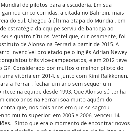
 Mundial de pilotos para a escuderia. Em sua
 ganhou cinco corridas: a citada no Bahrein, mais
reia do Sul. Chegou à última etapa do Mundial, em
de estratégia da equipe serviu de bandeja ao
seus quatro títulos. Vettel que, curiosamente, foi
tituto de Alonso na Ferrari a partir de 2015. A
carro invencível projetado pelo inglês Adrian Newey
 conquistou três vice-campeonatos, e em 2012 teve
mo GP. Considerado por muitos o melhor piloto do
 uma vitória em 2014, e junto com Kimi Raikkonen,
ara a Ferrari: fechar um ano sem sequer um
ontece na equipe desde 1993. Que Alonso só tenha
em cinco anos na Ferrari soa muito aquém do
 conta que, nos dois anos em que se sagrou
nho muito superior: em 2005 e 2006, venceu 14
siões. "Sinto que era o momento de encontrar novos