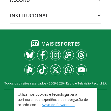
INSTITUCIONAL
MAIS ESPORTES
Todos os direitos reservados - 2009-
2026
- Rádio e Televisão Record S.A
Utilizamos cookies e tecnologia para
CARREIRA
FALE CONOSCO
PRIVACIDADE
aprimorar sua experiência de navegação de
TERMOS E CONDIÇÕES DE USO
acordo com o
Aviso de Privacidade
.