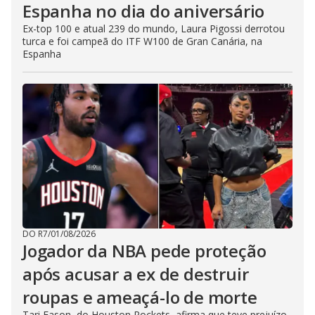
Espanha no dia do aniversário
Ex-top 100 e atual 239 do mundo, Laura Pigossi derrotou
turca e foi campeã do ITF W100 de Gran Canária, na
Espanha
DO R7
/
01/08/2026
Jogador da NBA pede proteção
após acusar a ex de destruir
roupas e ameaçá-lo de morte
Tari Eason, do Houston Rockets, afirma que teve prejuízo