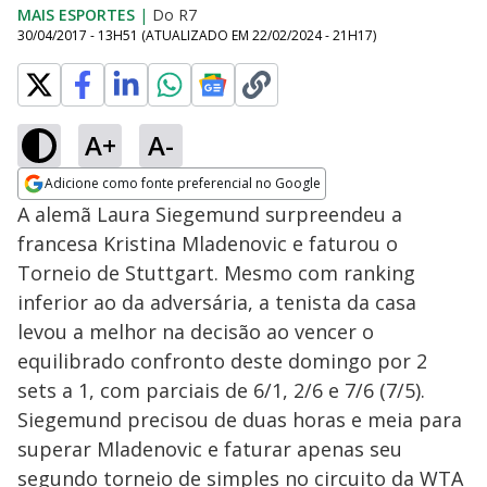
MAIS ESPORTES
|
Do R7
30/04/2017 - 13H51
(ATUALIZADO EM
22/02/2024 - 21H17
)
A+
A-
Adicione como fonte preferencial no Google
Opens in new window
A alemã Laura Siegemund surpreendeu a
francesa Kristina Mladenovic e faturou o
Torneio de Stuttgart. Mesmo com ranking
inferior ao da adversária, a tenista da casa
levou a melhor na decisão ao vencer o
equilibrado confronto deste domingo por 2
sets a 1, com parciais de 6/1, 2/6 e 7/6 (7/5).
Siegemund precisou de duas horas e meia para
superar Mladenovic e faturar apenas seu
segundo torneio de simples no circuito da WTA