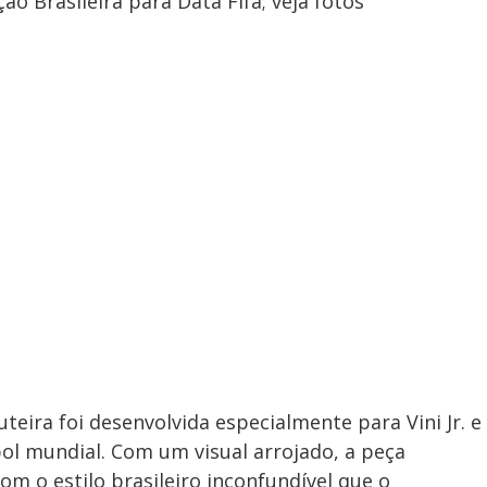
o Brasileira para Data Fifa; veja fotos
teira foi desenvolvida especialmente para Vini Jr. e
ol mundial. Com um visual arrojado, a peça
m o estilo brasileiro inconfundível que o