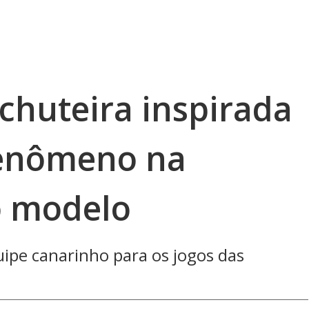
a chuteira inspirada
enômeno na
o modelo
uipe canarinho para os jogos das