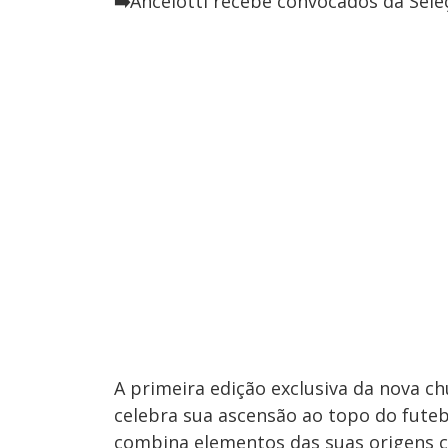
➡️
Ancelotti recebe convocados da Seleçã
A primeira edição exclusiva da nova chu
celebra sua ascensão ao topo do futeb
combina elementos das suas origens co