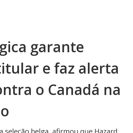
gica garante
tular e faz alerta
contra o Canadá na
do
a seleção belga, afirmou que Hazard