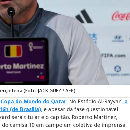
erça-feira (Foto: JACK GUEZ / AFP)
a
Copa do Mundo do Qatar
. No Estádio Al-Rayyan,
a
6h (de Brasília)
, e apesar da fase questionável
ard será titular e o capitão. Roberto Martínez,
ça do camisa 10 em campo em coletiva de imprensa.