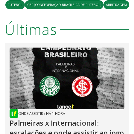
FUTEBOL
CBF (CONFEDERAÇÃO BRASILEIRA DE FUTEBOL)
ARBITRAGEM
Últimas
ONDE ASSISTIR
/
HÁ 1 HORA
Palmeiras x Internacional:
escalações e onde assistir ao jogo