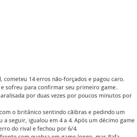
l, cometeu 14 erros não-forçados e pagou caro.
 e sofreu para confirmar seu primeiro game..
i paralisada por duas vezes por poucos minutos por
1 com o britânico sentindo cãibras e pedindo um
 a seguir, igualou em 4 a 4. Após um décimo game
ro do rival e fechou por 6/4.
a frente com quebra em game longo, mas Rafa