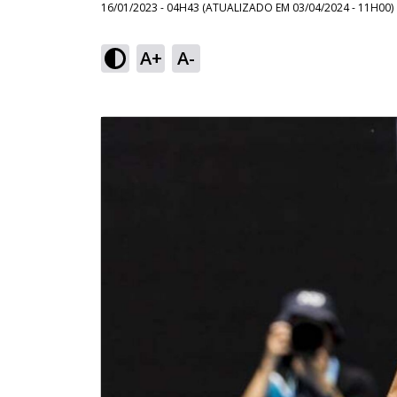
16/01/2023 - 04H43
(ATUALIZADO EM
03/04/2024 - 11H00
)
A+
A-