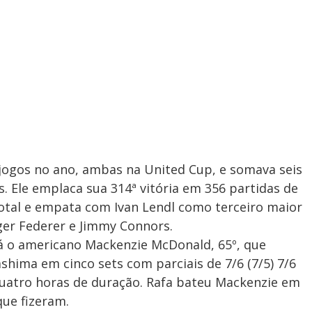
 jogos no ano, ambas na United Cup, e somava seis
s. Ele emplaca sua 314ª vitória em 356 partidas de
total e empata com Ivan Lendl como terceiro maior
ger Federer e Jimmy Connors.
á o americano Mackenzie McDonald, 65º, que
hima em cinco sets com parciais de 7/6 (7/5) 7/6
e quatro horas de duração. Rafa bateu Mackenzie em
ue fizeram.