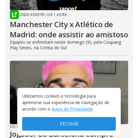
ONDE ASSISTIR
/
HÁ 1 HORA
Manchester City x Atlético de
Madrid: onde assistir ao amistoso
Equipes se enfrentam neste domingo (9), pela Coupang
Play Series, na Coreia do Sul
Utilizamos cookies e tecnologia para
aprimorar sua experiência de navegação de
acordo com o
Aviso de Privacidade
.
FECHAR
DO R7
/
HÁ 2 HORAS
Jogador do Barcelona cumpre