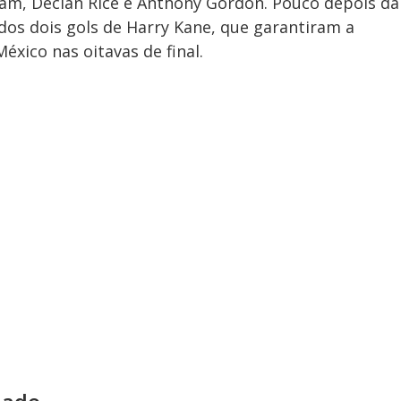
ham, Declan Rice e Anthony Gordon. Pouco depois da
os dois gols de Harry Kane, que garantiram a
México nas oitavas de final.