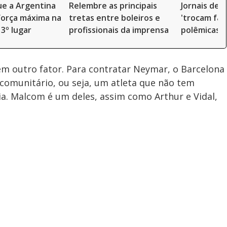
ue a Argentina
Relembre as principais
Jornais de B
força máxima na
tretas entre boleiros e
'trocam far
 3º lugar
profissionais da imprensa
polêmicas n
em outro fator. Para contratar Neymar, o Barcelona
acomunitário, ou seja, um atleta que não tem
a. Malcom é um deles, assim como Arthur e Vidal,