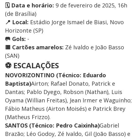
🗓️ Data e horário:
9 de fevereiro de 2025, 16h
(de Brasília)
📍 Local:
Estádio Jorge Ismael de Biasi, Novo
Horizonte (SP)
🥅 Gols:
-
🟨 Cartões amarelos:
Zé Ivaldo e João Basso
(SAN)
⚽ ESCALAÇÕES
NOVORIZONTINO (Técnico: Eduardo
Baptista)
Airton; Rafael Donato, Patrick e
Dantas; Pablo Dyego, Robson (Nathan), Luis
Oyama (Willian Freitas), Jean Irmer e Waguinho;
Fábio Matheus (Airton Moisés) e Patrick Brey
(Matheus Frizzo).
SANTOS (Técnico: Pedro Caixinha)
Gabriel
Brazão; Léo Godoy, Zé Ivaldo, Gil (João Basso) e