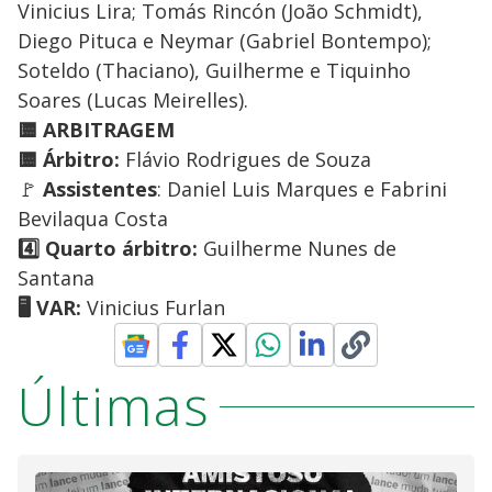
Vinicius Lira; Tomás Rincón (João Schmidt),
Diego Pituca e Neymar (Gabriel Bontempo);
Soteldo (Thaciano), Guilherme e Tiquinho
Soares (Lucas Meirelles).
🟨 ARBITRAGEM
🟨 Árbitro:
Flávio Rodrigues de Souza
🚩
Assistentes
: Daniel Luis Marques e Fabrini
Bevilaqua Costa
4️⃣ Quarto árbitro:
Guilherme Nunes de
Santana
🖥️ VAR:
Vinicius Furlan
Últimas