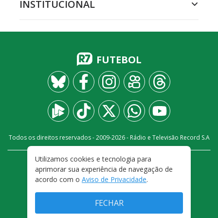
INSTITUCIONAL
FUTEBOL
Todos os direitos reservados - 2009-
2026
- Rádio e Televisão Record S.A
Utilizamos cookies e tecnologia para
CARREIRA
FALE CONOSCO
PRIVACIDADE
aprimorar sua experiência de navegação de
TERMOS E CONDIÇÕES DE USO
acordo com o
Aviso de Privacidade
.
FECHAR