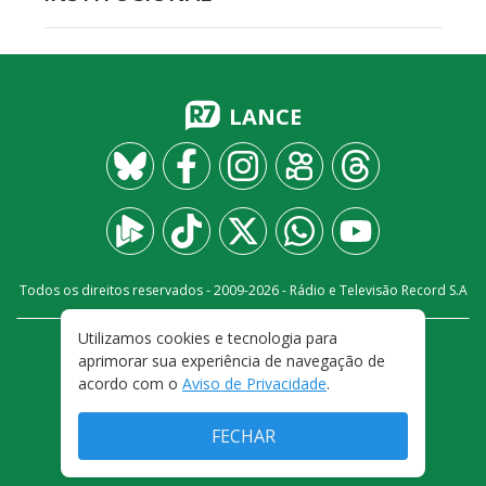
LANCE
Todos os direitos reservados - 2009-
2026
- Rádio e Televisão Record S.A
Utilizamos cookies e tecnologia para
CARREIRA
FALE CONOSCO
PRIVACIDADE
aprimorar sua experiência de navegação de
TERMOS E CONDIÇÕES DE USO
acordo com o
Aviso de Privacidade
.
FECHAR