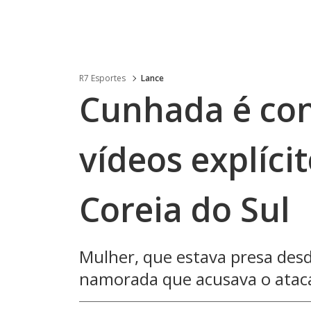
R7 Esportes
Lance
Cunhada é co
vídeos explíci
Coreia do Sul
Mulher, que estava presa des
namorada que acusava o atacan