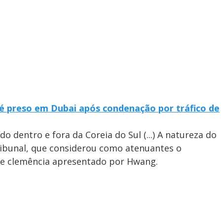
 é preso em Dubai após condenação por tráfico de
o dentro e fora da Coreia do Sul (...) A natureza do
ribunal, que considerou como atenuantes o
de clemência apresentado por Hwang.