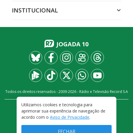
INSTITUCIONAL
JOGADA 10
Todos os direitos reservados - 2009-
2026
- Rádio e Televisão Record S.A
Utilizamos cookies e tecnologia para
CARREIRA
FALE CONOSCO
PRIVACIDADE
aprimorar sua experiência de navegação de
TERMOS E CONDIÇÕES DE USO
acordo com o
Aviso de Privacidade
.
FECHAR