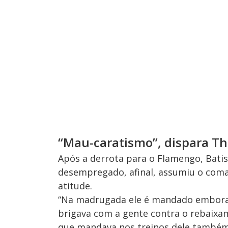
“Mau-caratismo”, dispara Th
Após a derrota para o Flamengo, Batis
desempregado, afinal, assumiu o coma
atitude.
“Na madrugada ele é mandado embora e
brigava com a gente contra o rebaixam
que mandava nos treinos dele também. E