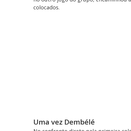
colocados.
Uma vez Dembélé
No confronto direto pela primeira col