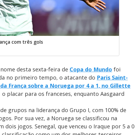
ança com três gols
nome desta sexta-feira de
Copa do Mundo
foi
nda no primeiro tempo, o atacante do
Paris Saint-
 da França sobre a Noruega por 4 a 1, no Gillette
 o placar para os franceses, enquanto Aasgaard
 de grupos na liderança do Grupo I, com 100% de
ogos. Por sua vez, a Noruega se classificou na
 dois jogos. Senegal, que venceu o Iraque por 5 a 0
 classificação como um dos melhores terceiros