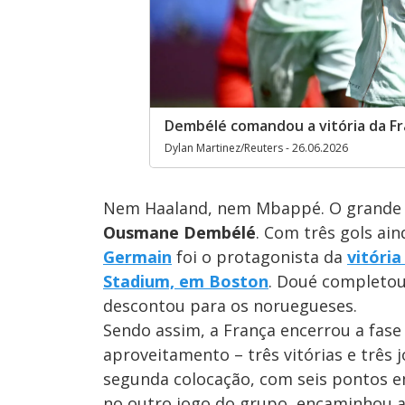
Dembélé comandou a vitória da Fr
Dylan Martinez/Reuters - 26.06.2026
Nem Haaland, nem Mbappé. O grande 
Ousmane Dembélé
. Com três gols ai
Germain
foi o protagonista da
vitória
Stadium, em Boston
. Doué completou
descontou para os noruegueses.
Sendo assim, a França encerrou a fase
aproveitamento – três vitórias e três j
segunda colocação, com seis pontos em
no outro jogo do grupo, encaminhou a