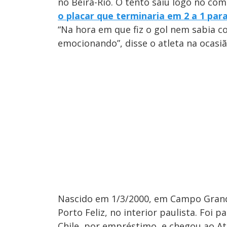
no Beira-Rio. O tento saiu logo no com
o placar que terminaria em 2 a 1 par
“Na hora em que fiz o gol nem sabia c
emocionando”, disse o atleta na ocasiã
Nascido em 1/3/2000, em Campo Grande
Porto Feliz, no interior paulista. Foi 
Chile, por empréstimo, e chegou ao Ath