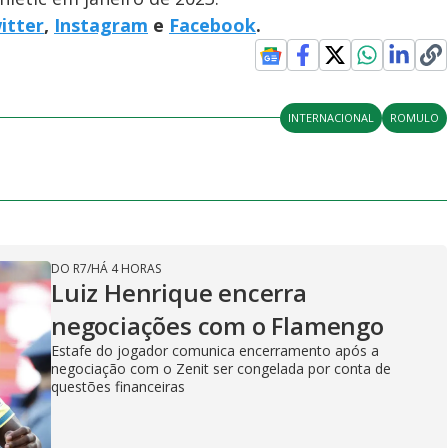
itter
,
Instagram
e
Facebook
.
INTERNACIONAL
ROMULO
DO R7
/
HÁ 4 HORAS
Luiz Henrique encerra
negociações com o Flamengo
Estafe do jogador comunica encerramento após a
negociação com o Zenit ser congelada por conta de
questões financeiras