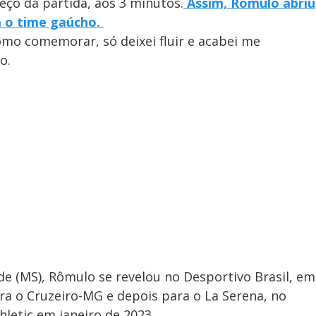
eço da partida, aos 3 minutos.
Assim, Rômulo abriu
a o time gaúcho.
omo comemorar, só deixei fluir e acabei me
o.
 (MS), Rômulo se revelou no Desportivo Brasil, em
para o Cruzeiro-MG e depois para o La Serena, no
letic em janeiro de 2023.