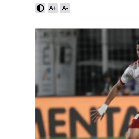
A+
A-