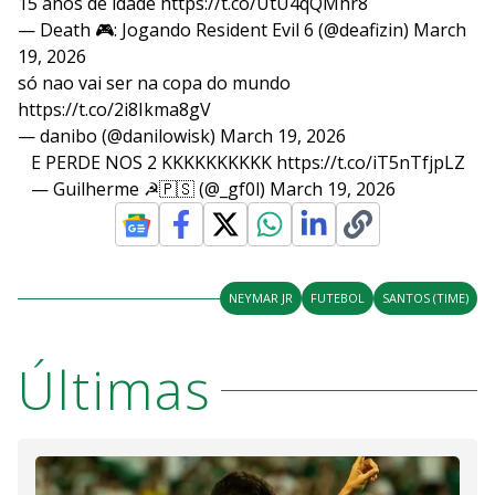
15 anos de idade
https://t.co/UtU4qQMhr8
— Death 🎮: Jogando Resident Evil 6 (@deafizin)
March
19, 2026
só nao vai ser na copa do mundo
https://t.co/2i8Ikma8gV
— danibo (@danilowisk)
March 19, 2026
E PERDE NOS 2 KKKKKKKKKK
https://t.co/iT5nTfjpLZ
— Guilherme ☭🇵🇸 (@_gf0l)
March 19, 2026
NEYMAR JR
FUTEBOL
SANTOS (TIME)
Últimas