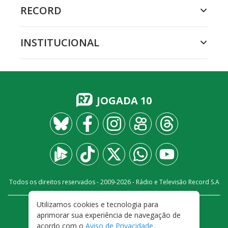
RECORD
INSTITUCIONAL
JOGADA 10
Todos os direitos reservados - 2009-
2026
- Rádio e Televisão Record S.A
Utilizamos cookies e tecnologia para
CARREIRA
FALE CONOSCO
PRIVACIDADE
aprimorar sua experiência de navegação de
TERMOS E CONDIÇÕES DE USO
acordo com o
Aviso de Privacidade
.