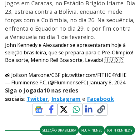
jogos em Caracas, no Estádio Brígido Iriarte. Dia
23, estreia contra a Bolívia, enquanto mede
forças com a Colômbia, no dia 26. Na sequência,
enfrenta o Equador no dia 29, e por fim contra
a Venezuela no dia 1 de fevereiro.
John Kennedy e Alexsander se apresentaram hoje à
seleção brasileira, que se prepara para o Pré-Olímpico!
Boa sorte, Menino Rei! Boa sorte, Levado! 🇭🇺🇧🇷
📸 Joilson Marcone/CBF
pic.twitter.com/FITHC4YdHE
— Fluminense F.C. (@FluminenseFC)
January 8, 2024
Siga o Jogada10 nas redes
sociais
:
Twitter
,
Instagram
e
Facebook
SELEÇÃO BRASILEIRA
FLUMINENSE
JOHN KENNEDY