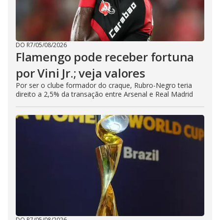
DO R7
/
05/08/2026
Flamengo pode receber fortuna
por Vini Jr.; veja valores
Por ser o clube formador do craque, Rubro-Negro teria
direito a 2,5% da transação entre Arsenal e Real Madrid
DO R7
/
05/08/2026