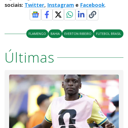
sociais:
Twitter
,
Instagram
e
Facebook
.
FLAMENGO
BAHIA
EVERTON RIBEIRO
FUTEBOL BRASIL
Últimas