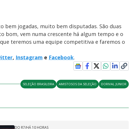
to bem jogadas, muito bem disputadas. São duas
o bom, vem numa crescente há algum tempo e o
za que teremos uma equipe competitiva e faremos o
itter
,
Instagram
e
Facebook
.
SELEÇÃO BRASILEIRA
AMISTOSOS DA SELEÇÃO
DORIVAL JUNIOR
DO R7
/
HÁ 10 HORAS