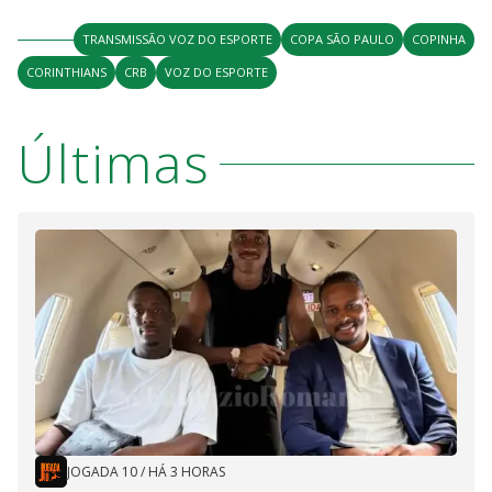
TRANSMISSÃO VOZ DO ESPORTE
COPA SÃO PAULO
COPINHA
CORINTHIANS
CRB
VOZ DO ESPORTE
Últimas
JOGADA 10
/
HÁ 3 HORAS