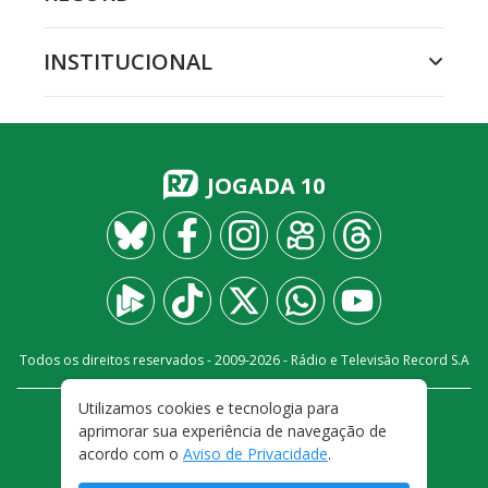
INSTITUCIONAL
JOGADA 10
Todos os direitos reservados - 2009-
2026
- Rádio e Televisão Record S.A
Utilizamos cookies e tecnologia para
CARREIRA
FALE CONOSCO
PRIVACIDADE
aprimorar sua experiência de navegação de
TERMOS E CONDIÇÕES DE USO
acordo com o
Aviso de Privacidade
.