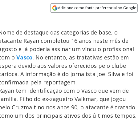
Adicione como fonte preferencial no Google
Opens in new window
Nome de destaque das categorias de base, o
atacante Rayan completou 16 anos neste mês de
agosto e já poderia assinar um vínculo profissional
com o
Vasco
. No entanto, as tratativas estão em
espera devido aos valores oferecidos pelo clube
carioca. A informação é do jornalista Joel Silva e foi
confirmada pela reportagem.
Rayan tem identificação com o Vasco que vem de
família. Filho do ex-zagueiro Valkmar, que jogou
pelo Cruzmaltino nos anos 90, o atacante é tratado
como um dos principais ativos dos últimos tempos.