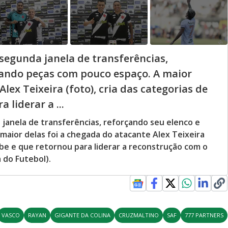
egunda janela de transferências,
sando peças com pouco espaço. A maior
lex Teixeira (foto), cria das categorias de
 liderar a ...
anela de transferências, reforçando seu elenco e
aior delas foi a chegada do atacante Alex Teixeira
lube e que retornou para liderar a reconstrução com o
 do Futebol).
VASCO
RAYAN
GIGANTE DA COLINA
CRUZMALTINO
SAF
777 PARTNERS