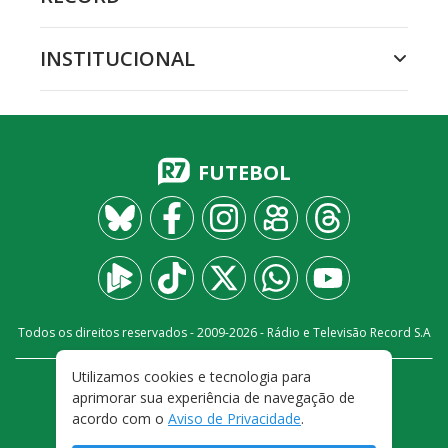
INSTITUCIONAL
FUTEBOL
Todos os direitos reservados - 2009-
2026
- Rádio e Televisão Record S.A
Utilizamos cookies e tecnologia para
CARREIRA
FALE CONOSCO
PRIVACIDADE
aprimorar sua experiência de navegação de
TERMOS E CONDIÇÕES DE USO
acordo com o
Aviso de Privacidade
.