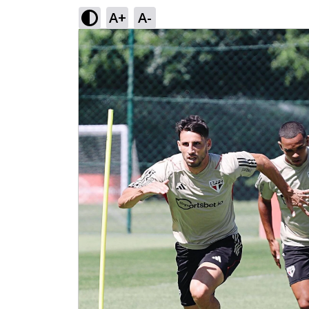
A+
A-