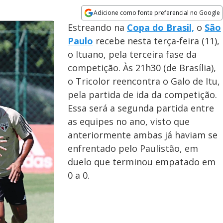
Adicione como fonte preferencial no Google
Opens in new window
Estreando na
Copa do Brasil,
o
São
Paulo
recebe nesta terça-feira (11),
o Ituano, pela terceira fase da
competição. Às 21h30 (de Brasília),
o Tricolor reencontra o Galo de Itu,
pela partida de ida da competição.
Essa será a segunda partida entre
as equipes no ano, visto que
anteriormente ambas já haviam se
enfrentado pelo Paulistão, em
duelo que terminou empatado em
0 a 0.