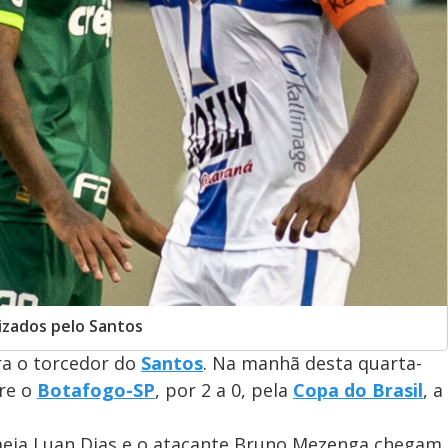
izados pelo Santos
ra o torcedor do
Santos
. Na manhã desta quarta-
bre o
Botafogo-SP
, por 2 a 0, pela
Copa do Brasil
, a
o meia Luan Dias e o atacante Bruno Mezenga chegam