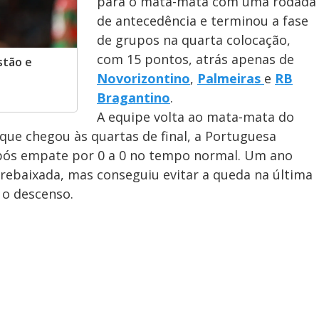
para o mata-mata com uma rodada
de antecedência e terminou a fase
de grupos na quarta colocação,
com 15 pontos, atrás apenas de
stão e
Novorizontino
,
Palmeiras
e
RB
Bragantino
.
A equipe volta ao mata-mata do
 que chegou às quartas de final, a Portuguesa
 após empate por 0 a 0 no tempo normal. Um ano
 rebaixada, mas conseguiu evitar a queda na última
 o descenso.