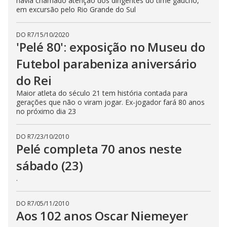
havia chamado atenção dos dirigentes do time gaúcho,
em excursão pelo Rio Grande do Sul
DO R7
/
15/10/2020
'Pelé 80': exposição no Museu do
Futebol parabeniza aniversário
do Rei
Maior atleta do século 21 tem história contada para
gerações que não o viram jogar. Ex-jogador fará 80 anos
no próximo dia 23
DO R7
/
23/10/2010
Pelé completa 70 anos neste
sábado (23)
.
DO R7
/
05/11/2010
Aos 102 anos Oscar Niemeyer