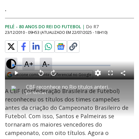
.
PELÉ - 80 ANOS DO REI DO FUTEBOL
|
Do R7
23/12/2010 - 09H53
(ATUALIZADO EM
22/07/2025 - 18H10
)
A+
A-
L
o
a
Adicione como fonte preferencial no Google
d
C
P
V
A
P
F
e
o
l
o
v
u
Opens in new window
d
m
a
l
a
l
:
CBF reconhece no Rio títulos anteriores a 1970
p
y
t
n
l
8
A CBF (Confederação Brasileira de Futebol)
a
a
ç
s
.
por
Notícias
r
r
a
c
8
t
1
r
l
r
1
reconheceu os títulos dos times campeões
i
0
1
e
%
l
s
0
e
h
antes da criação do Campeonato Brasileiro de
e
s
n
a
g
e
r
u
g
Futebol. Com isso, Santos e Palmeiras se
n
u
a
d
n
o
d
tornaram os maiores vencedores do
s
o
s
campeonato, com oito títulos. Agora o