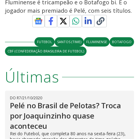
y
Fluminense é tricampeão e o Botafogo bi. E o
jogador mais premiado é Pelé, com seis títulos.
M
V
u
d
o
i
FUTEBOL
SANTOS (TIME)
FLUMINENSE
BOTAFOGO
CBF (CONFEDERAÇÃO BRASILEIRA DE FUTEBOL)
d
Últimas
e
o
DO R7
/
21/10/2020
Pelé no Brasil de Pelotas? Troca
por Joaquinzinho quase
aconteceu
Rei do Futebol, que completa 80 anos na sexta-feira (23),