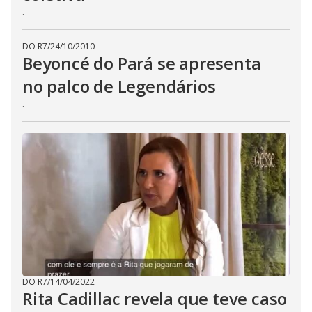
.
DO R7
/
24/10/2010
Beyoncé do Pará se apresenta
no palco de Legendários
.
DO R7
/
14/04/2022
Rita Cadillac revela que teve caso