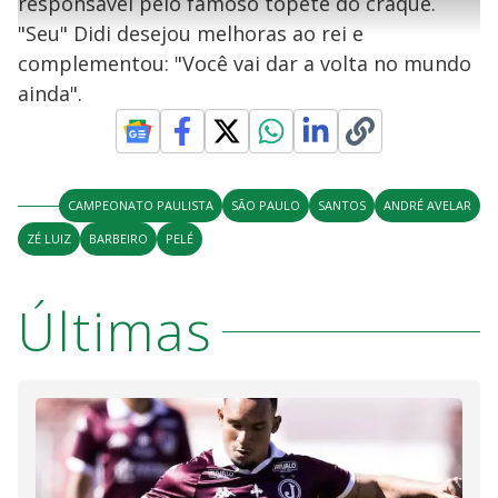
l
responsável pelo famoso topete do craque.
a
g
e
r
u
g
"Seu" Didi desejou melhoras ao rei e
n
u
a
d
n
o
d
complementou: "Você vai dar a volta no mundo
s
o
s
ainda".
y
M
V
u
d
o
CAMPEONATO PAULISTA
SÃO PAULO
SANTOS
ANDRÉ AVELAR
i
ZÉ LUIZ
BARBEIRO
PELÉ
d
Últimas
e
o