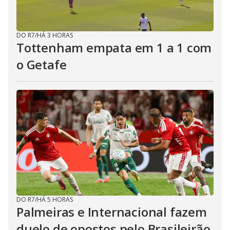
DO R7
/
HÁ 3 HORAS
Tottenham empata em 1 a 1 com
o Getafe
DO R7
/
HÁ 5 HORAS
Palmeiras e Internacional fazem
duelo de opostos pelo Brasileirão